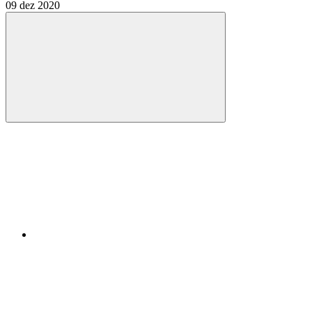
09 dez 2020
Compartilhar
Compartilhar po
Compartilhar n