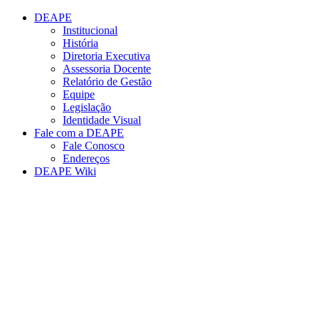
Conteúdo principal
Menu principal
Rodapé
DEAPE
Institucional
História
Diretoria Executiva
Assessoria Docente
Relatório de Gestão
Equipe
Legislação
Identidade Visual
Fale com a DEAPE
Fale Conosco
Endereços
DEAPE Wiki
Aumentar fonte
Diminuir fonte