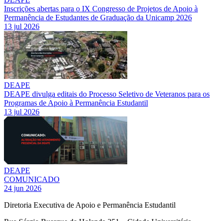
Inscrições abertas para o IX Congresso de Projetos de Apoio à
Permanência de Estudantes de Graduação da Unicamp 2026
13 jul 2026
DEAPE
DEAPE divulga editais do Processo Seletivo de Veteranos para os
Programas de Apoio à Permanência Estudantil
13 jul 2026
DEAPE
COMUNICADO
24 jun 2026
Diretoria Executiva de Apoio e Permanência Estudantil