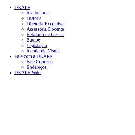
Conteúdo principal
Menu principal
Rodapé
DEAPE
Institucional
História
Diretoria Executiva
Assessoria Docente
Relatório de Gestão
Equipe
Legislação
Identidade Visual
Fale com a DEAPE
Fale Conosco
Endereços
DEAPE Wiki
Aumentar fonte
Diminuir fonte