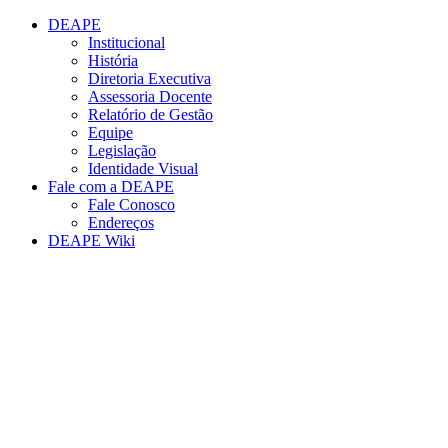
Conteúdo principal
Menu principal
Rodapé
DEAPE
Institucional
História
Diretoria Executiva
Assessoria Docente
Relatório de Gestão
Equipe
Legislação
Identidade Visual
Fale com a DEAPE
Fale Conosco
Endereços
DEAPE Wiki
Aumentar fonte
Diminuir fonte