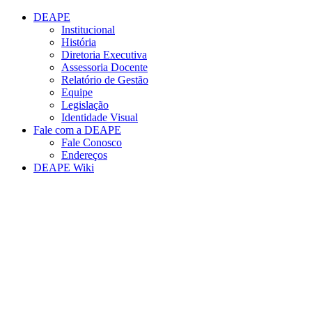
Conteúdo principal
Menu principal
Rodapé
DEAPE
Institucional
História
Diretoria Executiva
Assessoria Docente
Relatório de Gestão
Equipe
Legislação
Identidade Visual
Fale com a DEAPE
Fale Conosco
Endereços
DEAPE Wiki
Aumentar fonte
Diminuir fonte