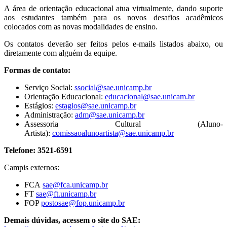
A área de orientação educacional atua virtualmente, dando suporte
aos estudantes também para os novos desafios acadêmicos
colocados com as novas modalidades de ensino.
Os contatos deverão ser feitos pelos e-mails listados abaixo, ou
diretamente com alguém da equipe.
Formas de contato:
Serviço Social:
ssocial@sae.unicamp.br
Orientação Educacional:
educacional@sae.unicam.br
Estágios:
estagios@sae.unicamp.br
Administração:
adm@sae.unicamp.br
Assessoria Cultural (Aluno-
Artista):
comissaoalunoartista@sae.unicamp.br
Telefone: 3521-6591
Campis externos:
FCA
sae@fca.unicamp.br
FT
sae@ft.unicamp.br
FOP
postosae@fop.unicamp.br
Demais dúvidas, acessem o site do SAE: