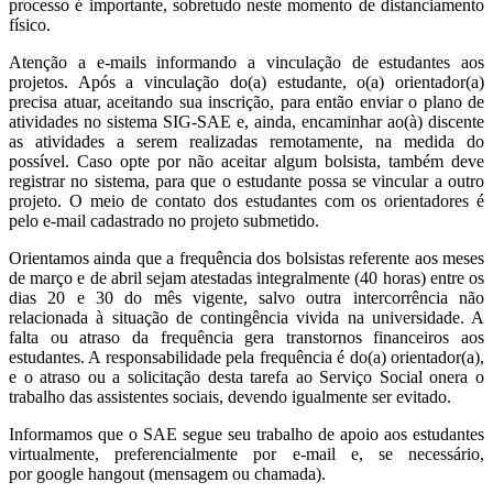
processo é importante, sobretudo neste momento de distanciamento
físico.
Atenção a e-mails informando a vinculação de estudantes aos
projetos. Após a vinculação do(a) estudante, o(a) orientador(a)
precisa atuar, aceitando sua inscrição, para então enviar o plano de
atividades no sistema SIG-SAE e, ainda, encaminhar ao(à) discente
as atividades a serem realizadas remotamente, na medida do
possível. Caso opte por não aceitar algum bolsista, também deve
registrar no sistema, para que o estudante possa se vincular a outro
projeto. O meio de contato dos estudantes com os orientadores é
pelo e-mail cadastrado no projeto submetido.
Orientamos ainda que a frequência dos bolsistas referente aos meses
de março e de abril sejam atestadas integralmente (40 horas) entre os
dias 20 e 30 do mês vigente, salvo outra intercorrência não
relacionada à situação de contingência vivida na universidade. A
falta ou atraso da frequência gera transtornos financeiros aos
estudantes. A responsabilidade pela frequência é do(a) orientador(a),
e o atraso ou a solicitação desta tarefa ao Serviço Social onera o
trabalho das assistentes sociais, devendo igualmente ser evitado.
Informamos que o SAE segue seu trabalho de apoio aos estudantes
virtualmente, preferencialmente por e-mail e, se necessário,
por google hangout (mensagem ou chamada).