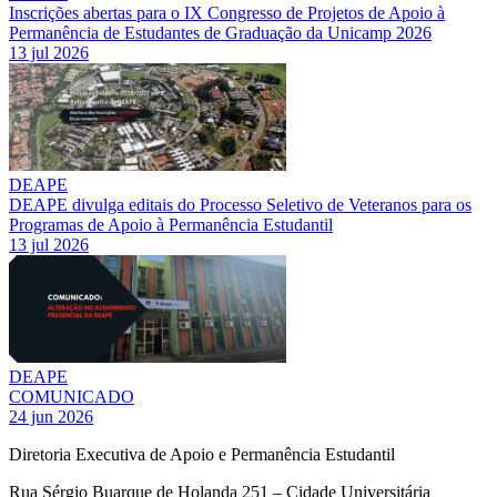
Inscrições abertas para o IX Congresso de Projetos de Apoio à
Permanência de Estudantes de Graduação da Unicamp 2026
13 jul 2026
DEAPE
DEAPE divulga editais do Processo Seletivo de Veteranos para os
Programas de Apoio à Permanência Estudantil
13 jul 2026
DEAPE
COMUNICADO
24 jun 2026
Diretoria Executiva de Apoio e Permanência Estudantil
Rua Sérgio Buarque de Holanda 251 – Cidade Universitária