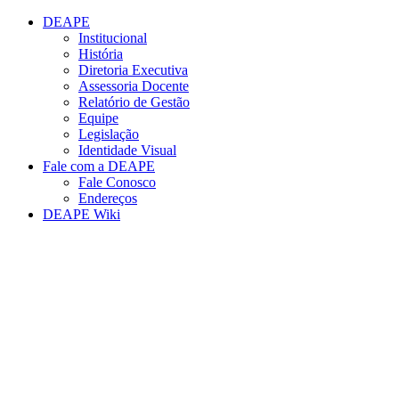
Conteúdo principal
Menu principal
Rodapé
DEAPE
Institucional
História
Diretoria Executiva
Assessoria Docente
Relatório de Gestão
Equipe
Legislação
Identidade Visual
Fale com a DEAPE
Fale Conosco
Endereços
DEAPE Wiki
Aumentar fonte
Diminuir fonte