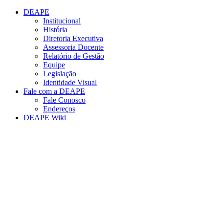
Conteúdo principal
Menu principal
Rodapé
DEAPE
Institucional
História
Diretoria Executiva
Assessoria Docente
Relatório de Gestão
Equipe
Legislação
Identidade Visual
Fale com a DEAPE
Fale Conosco
Endereços
DEAPE Wiki
Aumentar fonte
Diminuir fonte