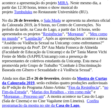
acontece a apresentação do projeto
MIRA
. Neste mesmo dia, a
partir das 12:30 horas, temos o show musical do
projeto
Tumbuluku
no Restaurante Universitário (RU).
No dia
26 de fevereiro
, o
Sala Muda
se apresenta na abertura oficial
da Calourada 2019, às 9 horas, no Centro de Convenções. No
período da tarde, na Casa do Lago, a partir das 14 horas, serão
apresentados os projetos “
Resistências
“, “
Morganas
” , “
Meu corpo
no mundo
” e “
Lapidação
“. Após as apresentações acontece a mesa
“Assédio ou Violência Sexual na Unicamp: como enfrentamos?”
com a presença da Profª. Drª Ana Maria Fonseca de Almeida
(Faculdade de Educação da Unicamp) e da Drª Tania Maron Vichi
Freire de Mello (SAPPE/Unicamp) com a presença de
representantes de coletivos estudantis da Unicamp. Esta mesa é
promovida pelo Grupo de Trabalho “Combate à Discriminação
Baseada em Gênero e Sexualidade e à Violência Sexual”.
Ainda nos dias
25 e 26 de fevereiro
, dentro da
Mostra de Curtas
da Calourada 2019
, serão exibidas quatro produções audiovisuais
da 8ª edição do Programa Aluno-Artista: “
Fios da Resistência
“, “
no
Fim-da-Estrada
“, “
Marias dos Retalhos – vim como mãe
” e
“
Morganas – Processo um
“. A mostra acontece na Casa do Lago
(Sala de Cinema) e no Cine Vagalume (em Limeira).
Confira
programação da mostra no site da
Casa do Lago
.