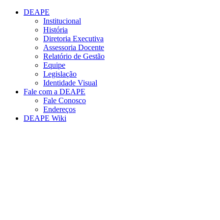
Conteúdo principal
Menu principal
Rodapé
DEAPE
Institucional
História
Diretoria Executiva
Assessoria Docente
Relatório de Gestão
Equipe
Legislação
Identidade Visual
Fale com a DEAPE
Fale Conosco
Endereços
DEAPE Wiki
Aumentar fonte
Diminuir fonte