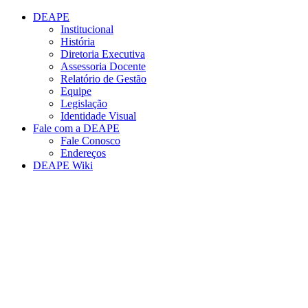
Conteúdo principal
Menu principal
Rodapé
DEAPE
Institucional
História
Diretoria Executiva
Assessoria Docente
Relatório de Gestão
Equipe
Legislação
Identidade Visual
Fale com a DEAPE
Fale Conosco
Endereços
DEAPE Wiki
Aumentar fonte
Diminuir fonte