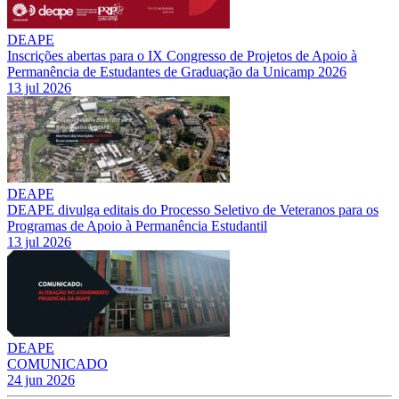
DEAPE
Inscrições abertas para o IX Congresso de Projetos de Apoio à
Permanência de Estudantes de Graduação da Unicamp 2026
13 jul 2026
DEAPE
DEAPE divulga editais do Processo Seletivo de Veteranos para os
Programas de Apoio à Permanência Estudantil
13 jul 2026
DEAPE
COMUNICADO
24 jun 2026