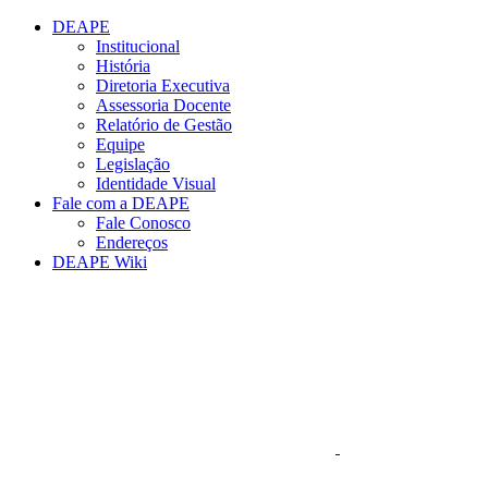
Conteúdo principal
Menu principal
Rodapé
DEAPE
Institucional
História
Diretoria Executiva
Assessoria Docente
Relatório de Gestão
Equipe
Legislação
Identidade Visual
Fale com a DEAPE
Fale Conosco
Endereços
DEAPE Wiki
Aumentar fonte