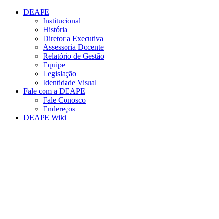
Conteúdo principal
Menu principal
Rodapé
DEAPE
Institucional
História
Diretoria Executiva
Assessoria Docente
Relatório de Gestão
Equipe
Legislação
Identidade Visual
Fale com a DEAPE
Fale Conosco
Endereços
DEAPE Wiki
Aumentar fonte
Diminuir fonte