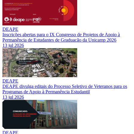
DEAPE
Inscrições abertas para o IX Congresso de Projetos de Apoio à
Permanência de Estudantes de Graduação da Unicamp 2026
13 jul 2026
DEAPE
DEAPE divulga editais do Processo Seletivo de Veteranos para os
Programas de Apoio à Permanência Estudantil
13 jul 2026
DEAPE