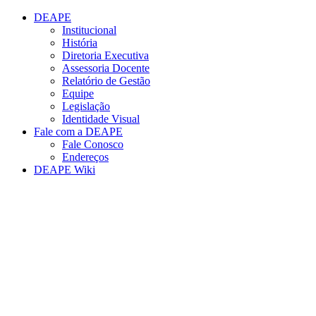
Conteúdo principal
Menu principal
Rodapé
DEAPE
Institucional
História
Diretoria Executiva
Assessoria Docente
Relatório de Gestão
Equipe
Legislação
Identidade Visual
Fale com a DEAPE
Fale Conosco
Endereços
DEAPE Wiki
Aumentar fonte
Diminuir fonte