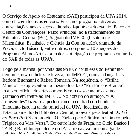
O Serviço de Apoio ao Estudante (SAE) participou da UPA 2014,
como faz em todas as edições. Este ano, programou diversas
apresentações nos espaços culturais disponíveis do evento: Palco do
Centro de Convenções, Palco Principal, no Estacionamento da
Biblioteca Central (BC), Saguão do IMECC (Instituto de
Matemática, Estatística e Ciência da Computação), gramado da
Praça, Ciclo Básico I, entre outros, compondo 10 atrações do
Programa Aluno-Artista, a maior participação de programas culturais
do SAE de todas as UPA’s.
Logo pela manhã, por volta das 9h30, o “Sutilezas do Feminino”
deu um show de beleza e leveza, no IMECC, com as dançarinas
Isadora Buonanni e Raíssa Tomasin. Na sequência, o “Brilha
Mundo” se apresentou no mesmo local. O “Em Preto e Branco”
realizou oficina de artes corporais com os secundaristas, no
gramado em frente ao IMECC. No horário do almoço, “Os
Transeuntes” fizeram a performance na entrada do bandejão.
Enquanto isso, na tenda principal da UPA, localizada no
Estacionamento da Biblioteca Central, rolava a peça teatral
Do Pó
ao Poró Po Pó
do projeto “O Trágico pelo Cômico, o Cômico pelo
Trágico, ou Vice-Versa”. Do outro lado da Praça, no Ciclo Básico I,
“A Big Band Independente do IA” arrematava um contagiante
público. No Auditório 3 do Centro de Convenções, a galera