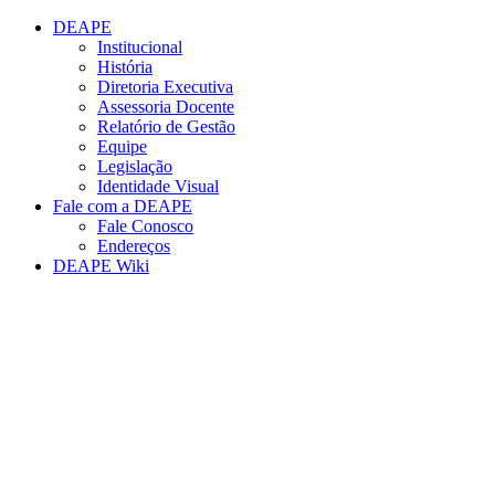
Conteúdo principal
Menu principal
Rodapé
DEAPE
Institucional
História
Diretoria Executiva
Assessoria Docente
Relatório de Gestão
Equipe
Legislação
Identidade Visual
Fale com a DEAPE
Fale Conosco
Endereços
DEAPE Wiki
Aumentar fonte
Diminuir fonte