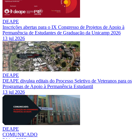
DEAPE
Inscrições abertas para o IX Congresso de Projetos de Apoio à
Permanência de Estudantes de Graduação da Unicamp 2026
13 jul 2026
DEAPE
DEAPE divulga editais do Processo Seletivo de Veteranos para os
Programas de Apoio à Permanência Estudantil
13 jul 2026
DEAPE
COMUNICADO