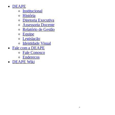
Conteúdo principal
Menu principal
Rodapé
DEAPE
Institucional
História
Diretoria Executiva
Assessoria Docente
Relatório de Gestão
Equipe
Legislação
Identidade Visual
Fale com a DEAPE
Fale Conosco
Endereços
DEAPE Wiki
Aumentar fonte