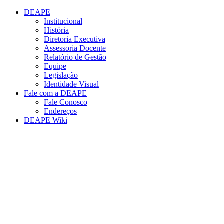
Conteúdo principal
Menu principal
Rodapé
DEAPE
Institucional
História
Diretoria Executiva
Assessoria Docente
Relatório de Gestão
Equipe
Legislação
Identidade Visual
Fale com a DEAPE
Fale Conosco
Endereços
DEAPE Wiki
Aumentar fonte
Diminuir fonte