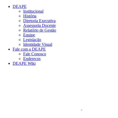
Conteúdo principal
Menu principal
Rodapé
DEAPE
Institucional
História
Diretoria Executiva
Assessoria Docente
Relatório de Gestão
Equipe
Legislação
Identidade Visual
Fale com a DEAPE
Fale Conosco
Endereços
DEAPE Wiki
Aumentar fonte