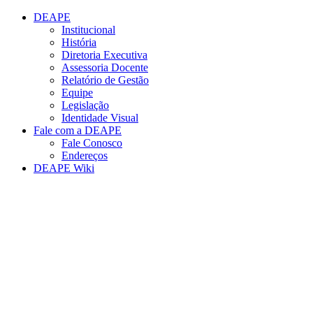
Conteúdo principal
Menu principal
Rodapé
DEAPE
Institucional
História
Diretoria Executiva
Assessoria Docente
Relatório de Gestão
Equipe
Legislação
Identidade Visual
Fale com a DEAPE
Fale Conosco
Endereços
DEAPE Wiki
Aumentar fonte
Diminuir fonte