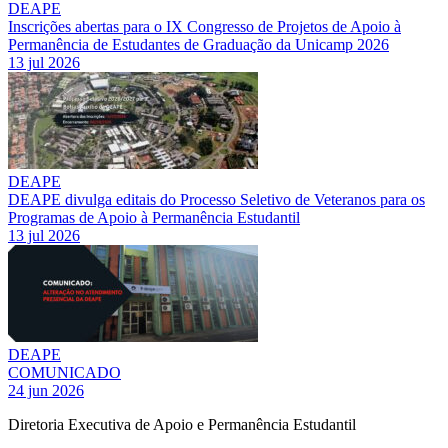
DEAPE
Inscrições abertas para o IX Congresso de Projetos de Apoio à
Permanência de Estudantes de Graduação da Unicamp 2026
13 jul 2026
DEAPE
DEAPE divulga editais do Processo Seletivo de Veteranos para os
Programas de Apoio à Permanência Estudantil
13 jul 2026
DEAPE
COMUNICADO
24 jun 2026
Diretoria Executiva de Apoio e Permanência Estudantil