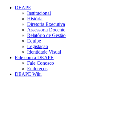
Conteúdo principal
Menu principal
Rodapé
DEAPE
Institucional
História
Diretoria Executiva
Assessoria Docente
Relatório de Gestão
Equipe
Legislação
Identidade Visual
Fale com a DEAPE
Fale Conosco
Endereços
DEAPE Wiki
Aumentar fonte
Diminuir fonte