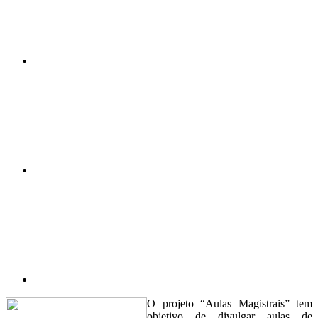
Compartilhar n
Compartilhar p
O projeto “Aulas Magistrais” tem
objetivo de divulgar aulas de