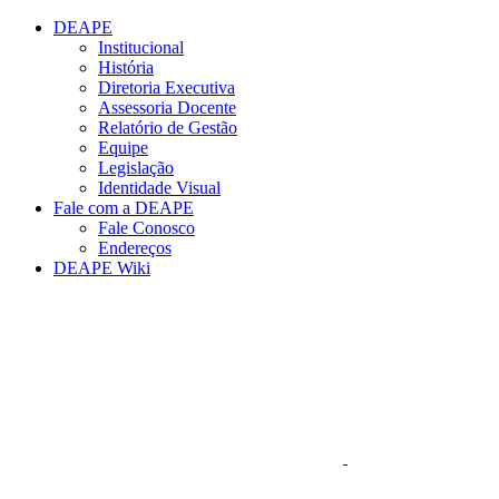
Conteúdo principal
Menu principal
Rodapé
DEAPE
Institucional
História
Diretoria Executiva
Assessoria Docente
Relatório de Gestão
Equipe
Legislação
Identidade Visual
Fale com a DEAPE
Fale Conosco
Endereços
DEAPE Wiki
Aumentar fonte