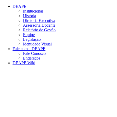
Conteúdo principal
Menu principal
Rodapé
DEAPE
Institucional
História
Diretoria Executiva
Assessoria Docente
Relatório de Gestão
Equipe
Legislação
Identidade Visual
Fale com a DEAPE
Fale Conosco
Endereços
DEAPE Wiki
Aumentar fonte