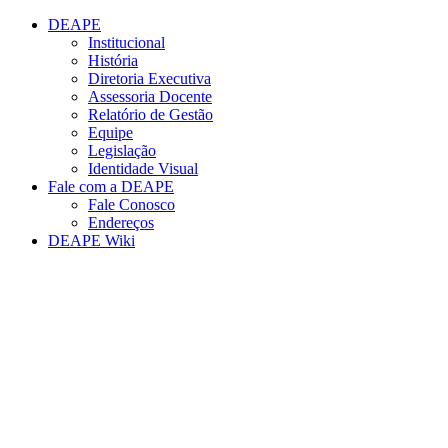
Conteúdo principal
Menu principal
Rodapé
DEAPE
Institucional
História
Diretoria Executiva
Assessoria Docente
Relatório de Gestão
Equipe
Legislação
Identidade Visual
Fale com a DEAPE
Fale Conosco
Endereços
DEAPE Wiki
Aumentar fonte
Diminuir fonte