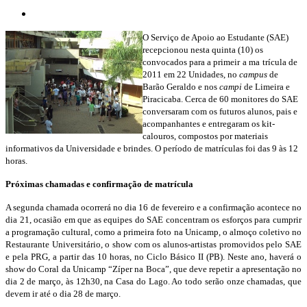
O Serviço de Apoio ao Estudante (SAE)
recepcionou nesta quinta (10) os
convocados para a primeir
a ma
trícula
de
2011 em 22 Unidades, no
campus
de
Barão Geraldo e nos
campi
de Limeira e
Piracicaba. Cerca de 60 monitores do SAE
conversaram com os futuros alunos, pais e
acompanhantes e entregaram os
kit-
calouros
, compostos por materiais
informativos da Universidade e brindes. O período de matrículas foi das 9 às 12
horas.
Próximas chamadas e confirmação de matrícula
A segunda chamada ocorrerá no dia 16 de fevereiro e a confirmação acontece no
dia 21, ocasião em que as equipes do SAE concentram os esforços para cumprir
a programação cultural, como a primeira foto na Unicamp, o almoço coletivo no
Restaurante Universitário, o show com os alunos-artistas promovidos pelo SAE
e pela PRG, a partir das 10 horas, no Ciclo Básico II (PB). Neste ano, haverá o
show do Coral da Unicamp “Zíper na Boca”, que deve repetir a apresentação no
dia 2 de março, às 12h30, na Casa do Lago. Ao todo serão onze chamadas, que
devem ir até o dia 28 de março.