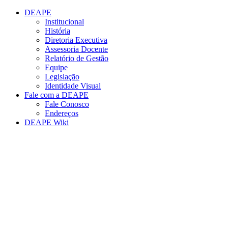
Conteúdo principal
Menu principal
Rodapé
DEAPE
Institucional
História
Diretoria Executiva
Assessoria Docente
Relatório de Gestão
Equipe
Legislação
Identidade Visual
Fale com a DEAPE
Fale Conosco
Endereços
DEAPE Wiki
Aumentar fonte
Diminuir fonte