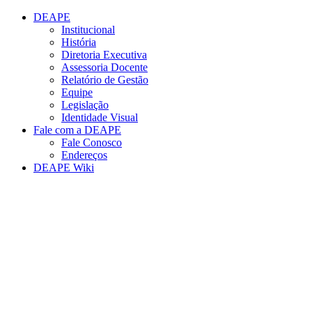
Conteúdo principal
Menu principal
Rodapé
DEAPE
Institucional
História
Diretoria Executiva
Assessoria Docente
Relatório de Gestão
Equipe
Legislação
Identidade Visual
Fale com a DEAPE
Fale Conosco
Endereços
DEAPE Wiki
Aumentar fonte
Diminuir fonte