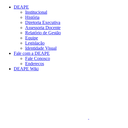
Conteúdo principal
Menu principal
Rodapé
DEAPE
Institucional
História
Diretoria Executiva
Assessoria Docente
Relatório de Gestão
Equipe
Legislação
Identidade Visual
Fale com a DEAPE
Fale Conosco
Endereços
DEAPE Wiki
Aumentar fonte