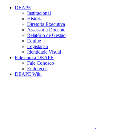
Conteúdo principal
Menu principal
Rodapé
DEAPE
Institucional
História
Diretoria Executiva
Assessoria Docente
Relatório de Gestão
Equipe
Legislação
Identidade Visual
Fale com a DEAPE
Fale Conosco
Endereços
DEAPE Wiki
Aumentar fonte