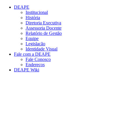
Conteúdo principal
Menu principal
Rodapé
DEAPE
Institucional
História
Diretoria Executiva
Assessoria Docente
Relatório de Gestão
Equipe
Legislação
Identidade Visual
Fale com a DEAPE
Fale Conosco
Endereços
DEAPE Wiki
Aumentar fonte
Diminuir fonte