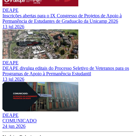
DEAPE
Inscrições abertas para o IX Congresso de Projetos de Apoio à
Permanência de Estudantes de Graduação da Unicamp 2026
13 jul 2026
DEAPE
DEAPE divulga editais do Processo Seletivo de Veteranos para os
Programas de Apoio à Permanência Estudantil
13 jul 2026
DEAPE
COMUNICADO
24 jun 2026