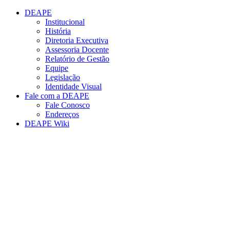
Conteúdo principal
Menu principal
Rodapé
DEAPE
Institucional
História
Diretoria Executiva
Assessoria Docente
Relatório de Gestão
Equipe
Legislação
Identidade Visual
Fale com a DEAPE
Fale Conosco
Endereços
DEAPE Wiki
Aumentar fonte
Diminuir fonte