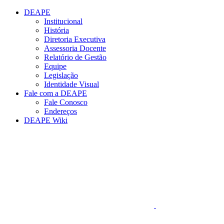
Conteúdo principal
Menu principal
Rodapé
DEAPE
Institucional
História
Diretoria Executiva
Assessoria Docente
Relatório de Gestão
Equipe
Legislação
Identidade Visual
Fale com a DEAPE
Fale Conosco
Endereços
DEAPE Wiki
Aumentar fonte