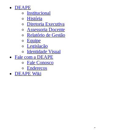
Conteúdo principal
Menu principal
Rodapé
DEAPE
Institucional
História
Diretoria Executiva
Assessoria Docente
Relatório de Gestão
Equipe
Legislação
Identidade Visual
Fale com a DEAPE
Fale Conosco
Endereços
DEAPE Wiki
Aumentar fonte