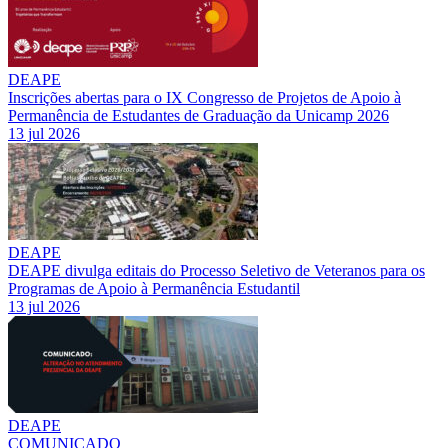
DEAPE
Inscrições abertas para o IX Congresso de Projetos de Apoio à
Permanência de Estudantes de Graduação da Unicamp 2026
13 jul 2026
DEAPE
DEAPE divulga editais do Processo Seletivo de Veteranos para os
Programas de Apoio à Permanência Estudantil
13 jul 2026
DEAPE
COMUNICADO