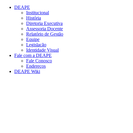
Conteúdo principal
Menu principal
Rodapé
DEAPE
Institucional
História
Diretoria Executiva
Assessoria Docente
Relatório de Gestão
Equipe
Legislação
Identidade Visual
Fale com a DEAPE
Fale Conosco
Endereços
DEAPE Wiki
Aumentar fonte
Diminuir fonte