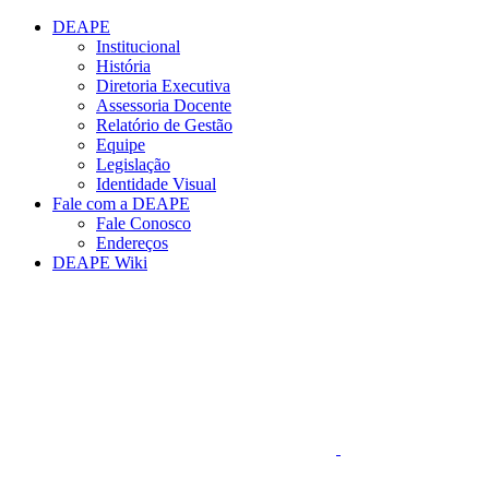
Conteúdo principal
Menu principal
Rodapé
DEAPE
Institucional
História
Diretoria Executiva
Assessoria Docente
Relatório de Gestão
Equipe
Legislação
Identidade Visual
Fale com a DEAPE
Fale Conosco
Endereços
DEAPE Wiki
Aumentar fonte